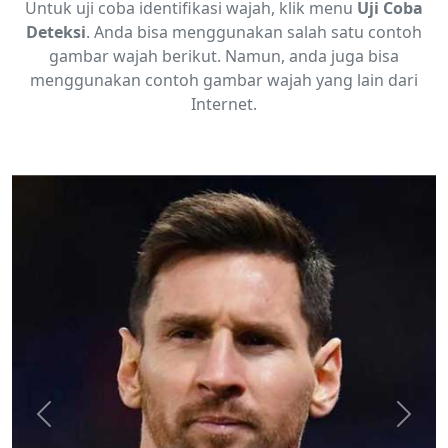
Untuk uji coba identifikasi wajah, klik menu
Uji Coba
Deteksi
. Anda bisa menggunakan salah satu contoh
gambar wajah berikut. Namun, anda juga bisa
menggunakan contoh gambar wajah yang lain dari
Internet.
Previous
Next