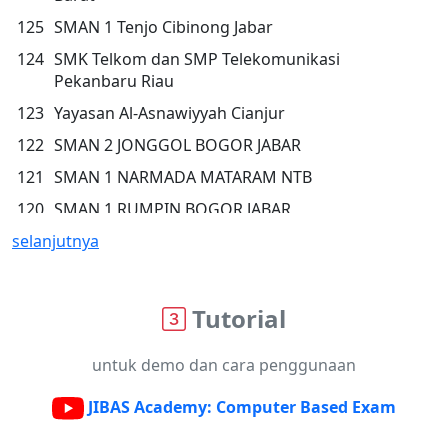
125
SMAN 1 Tenjo Cibinong Jabar
124
SMK Telkom dan SMP Telekomunikasi
Pekanbaru Riau
123
Yayasan Al-Asnawiyyah Cianjur
122
SMAN 2 JONGGOL BOGOR JABAR
121
SMAN 1 NARMADA MATARAM NTB
120
SMAN 1 RUMPIN BOGOR JABAR
selanjutnya
119
SMAN 1 Balauring Lembata NTT
118
SMA TARBIYATUL FALAH BOGOR JAWA BARAT
Tutorial
untuk demo dan cara penggunaan
JIBAS Academy: Computer Based Exam